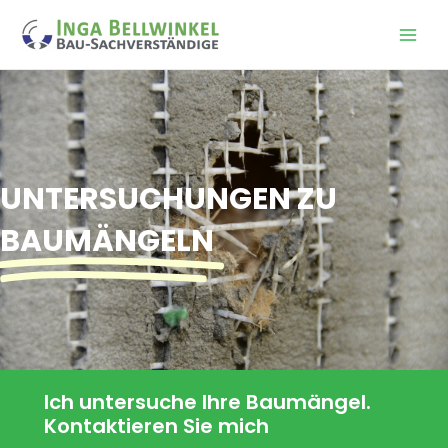
Zum
Inhalt
Main
springen
Men
UNTERSUCHUNGEN ZU
BAUMÄNGELN
Ich untersuche Ihre Baumängel.
Kontaktieren Sie mich